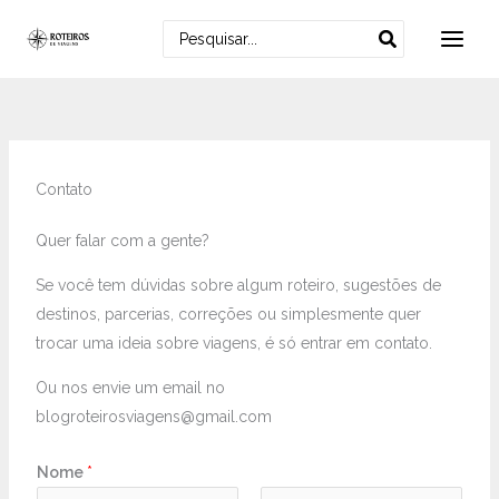
Ir
Procurar:
para
o
conteúdo
Contato
Quer falar com a gente?
Se você tem dúvidas sobre algum roteiro, sugestões de
destinos, parcerias, correções ou simplesmente quer
trocar uma ideia sobre viagens, é só entrar em contato.
Ou nos envie um email no
blogroteirosviagens@gmail.com
Nome
*