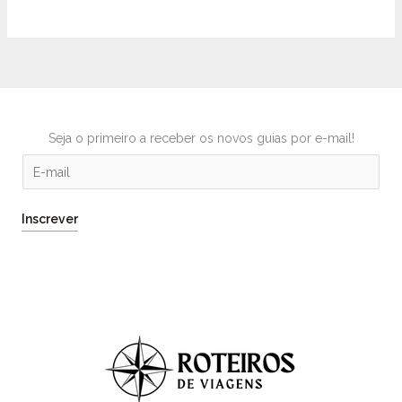
Seja o primeiro a receber os novos guias por e-mail!
E
m
a
Inscrever
i
l
*