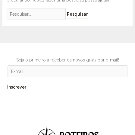
procurando. Talvez fazer uma pesquisa possa ajudar.
Seja o primeiro a receber os novos guias por e-mail!
E
m
a
Inscrever
i
l
*