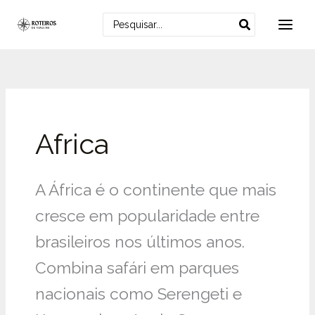
Ir
Pesquisar
Procurar:
para
por:
o
conteúdo
Africa
A África é o continente que mais
cresce em popularidade entre
brasileiros nos últimos anos.
Combina safári em parques
nacionais como Serengeti e